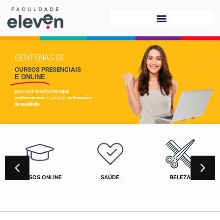
CENTENAS DE
CURSOS PRESENCIAIS
E ONLINE
para você desenvolver
seus
conhecimentos
e garantir
certificações
de qualidade.
CURSOS ONLINE
SAÚDE
BELEZA