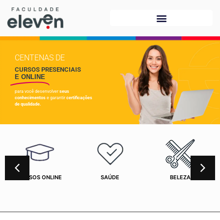
CENTENAS DE
CURSOS PRESENCIAIS
E ONLINE
para você desenvolver
seus
conhecimentos
e garantir
certificações
de qualidade.
CURSOS ONLINE
SAÚDE
BELEZA