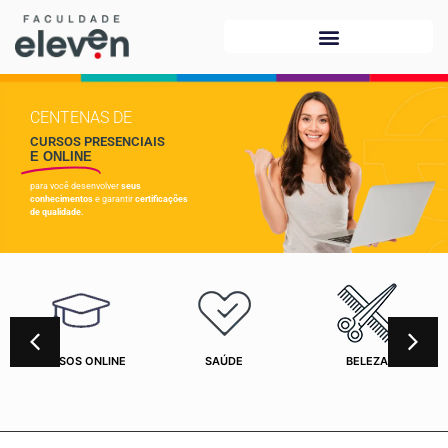
CENTENAS DE
CURSOS PRESENCIAIS
E ONLINE
para você desenvolver
seus
conhecimentos
e garantir
certificações
de qualidade.
CURSOS ONLINE
SAÚDE
BELEZA