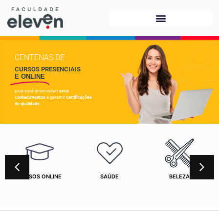
CENTENAS DE
CURSOS PRESENCIAIS
E ONLINE
para você desenvolver
seus
conhecimentos
e garantir
certificações
de qualidade.
CURSOS ONLINE
SAÚDE
BELEZA