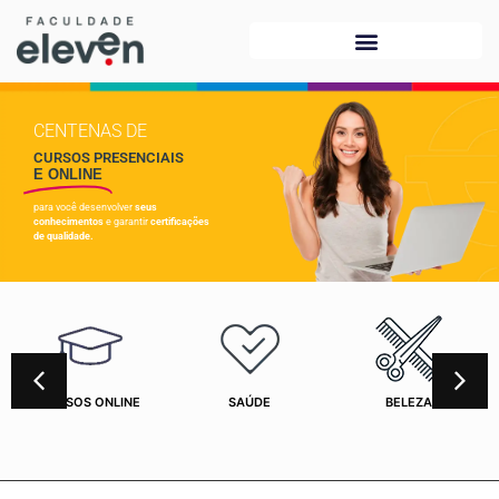
CENTENAS DE
CURSOS PRESENCIAIS
E ONLINE
para você desenvolver
seus
conhecimentos
e garantir
certificações
de qualidade.
CURSOS ONLINE
SAÚDE
BELEZA