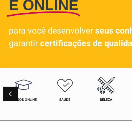
E ONLINE
para você desenvolver
seus con
garantir
certificações de qualid
CURSOS ONLINE
SAÚDE
BELEZA