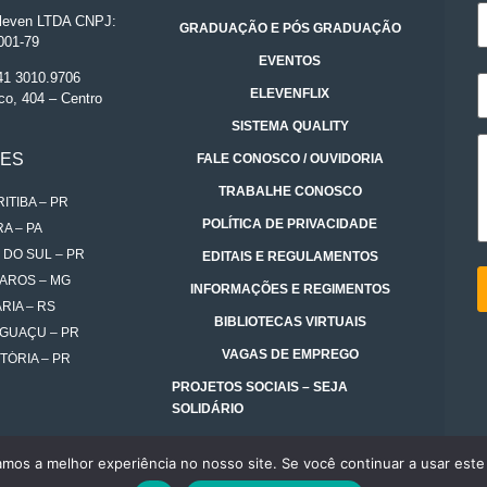
even LTDA CNPJ:
GRADUAÇÃO E PÓS GRADUAÇÃO
001-79
EVENTOS
 41 3010.9706
ELEVENFLIX
co, 404 – Centro
SISTEMA QUALITY
DES
FALE CONOSCO / OUVIDORIA
TRABALHE CONOSCO
ITIBA – PR
POLÍTICA DE PRIVACIDADE
A – PA
 DO SUL – PR
EDITAIS E REGULAMENTOS
AROS – MG
INFORMAÇÕES E REGIMENTOS
RIA – RS
BIBLIOTECAS VIRTUAIS
IGUAÇU – PR
VAGAS DE EMPREGO
TÓRIA – PR
PROJETOS SOCIAIS – SEJA
SOLIDÁRIO
amos a melhor experiência no nosso site. Se você continuar a usar este