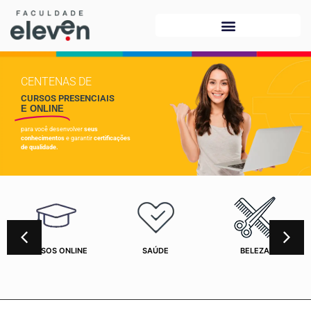
CENTENAS DE
CURSOS PRESENCIAIS
E ONLINE
para você desenvolver
seus
conhecimentos
e garantir
certificações
de qualidade.
CURSOS ONLINE
SAÚDE
BELEZA