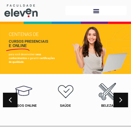
CENTENAS DE
CURSOS PRESENCIAIS
E ONLINE
para você desenvolver
seus
conhecimentos
e garantir
certificações
de qualidade.
CURSOS ONLINE
SAÚDE
BELEZA