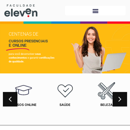
CENTENAS DE
CURSOS PRESENCIAIS
E ONLINE
para você desenvolver
seus
conhecimentos
e garantir
certificações
de qualidade.
CURSOS ONLINE
SAÚDE
BELEZA