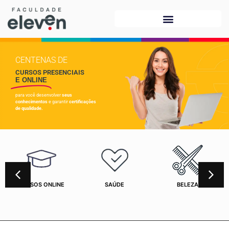
CENTENAS DE
CURSOS PRESENCIAIS
E ONLINE
para você desenvolver
seus
conhecimentos
e garantir
certificações
de qualidade.
CURSOS ONLINE
SAÚDE
BELEZA