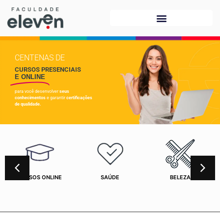
CENTENAS DE
CURSOS PRESENCIAIS
E ONLINE
para você desenvolver
seus
conhecimentos
e garantir
certificações
de qualidade.
CURSOS ONLINE
SAÚDE
BELEZA