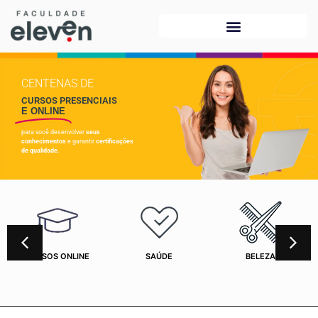
CENTENAS DE
CURSOS PRESENCIAIS
E ONLINE
para você desenvolver
seus
conhecimentos
e garantir
certificações
de qualidade.
CURSOS ONLINE
SAÚDE
BELEZA