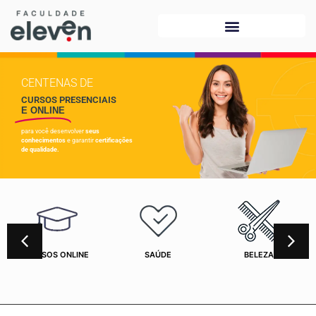
CENTENAS DE
CURSOS PRESENCIAIS
E ONLINE
para você desenvolver
seus
conhecimentos
e garantir
certificações
de qualidade.
CURSOS ONLINE
SAÚDE
BELEZA