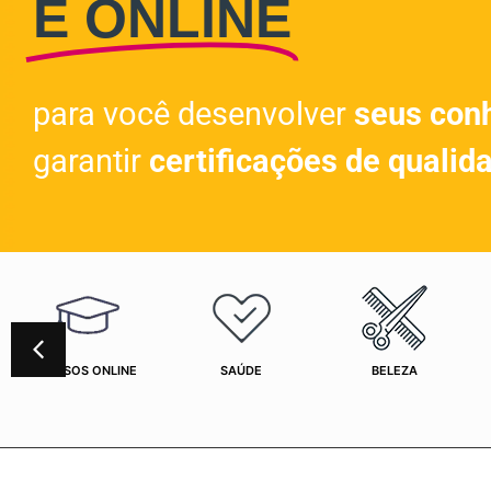
E ONLINE
para você desenvolver
seus con
garantir
certificações de qualid
CURSOS ONLINE
SAÚDE
BELEZA