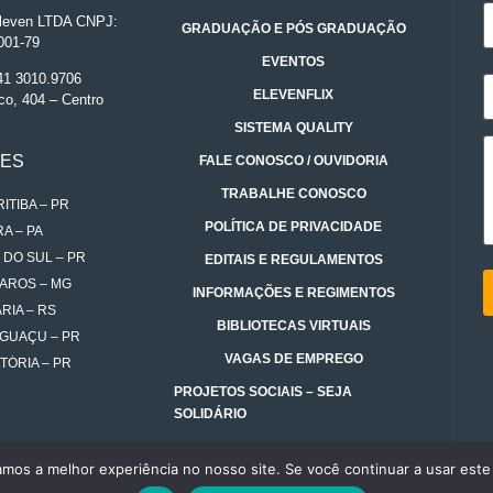
even LTDA CNPJ:
GRADUAÇÃO E PÓS GRADUAÇÃO
001-79
EVENTOS
 41 3010.9706
ELEVENFLIX
co, 404 – Centro
SISTEMA QUALITY
DES
FALE CONOSCO / OUVIDORIA
TRABALHE CONOSCO
ITIBA – PR
POLÍTICA DE PRIVACIDADE
A – PA
 DO SUL – PR
EDITAIS E REGULAMENTOS
AROS – MG
INFORMAÇÕES E REGIMENTOS
RIA – RS
BIBLIOTECAS VIRTUAIS
IGUAÇU – PR
VAGAS DE EMPREGO
TÓRIA – PR
PROJETOS SOCIAIS – SEJA
SOLIDÁRIO
amos a melhor experiência no nosso site. Se você continuar a usar este