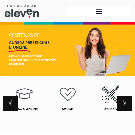
CENTENAS DE
CURSOS PRESENCIAIS
E ONLINE
para você desenvolver
seus
conhecimentos
e garantir
certificações
de qualidade.
CURSOS ONLINE
SAÚDE
BELEZA