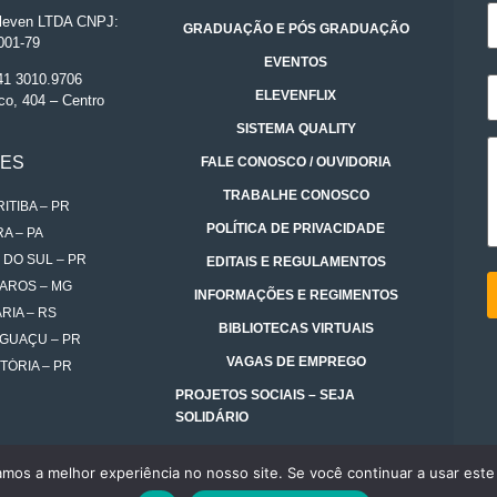
even LTDA CNPJ:
GRADUAÇÃO E PÓS GRADUAÇÃO
001-79
EVENTOS
 41 3010.9706
ELEVENFLIX
co, 404 – Centro
SISTEMA QUALITY
DES
FALE CONOSCO / OUVIDORIA
TRABALHE CONOSCO
ITIBA – PR
POLÍTICA DE PRIVACIDADE
A – PA
 DO SUL – PR
EDITAIS E REGULAMENTOS
AROS – MG
INFORMAÇÕES E REGIMENTOS
RIA – RS
BIBLIOTECAS VIRTUAIS
IGUAÇU – PR
VAGAS DE EMPREGO
TÓRIA – PR
PROJETOS SOCIAIS – SEJA
SOLIDÁRIO
amos a melhor experiência no nosso site. Se você continuar a usar este