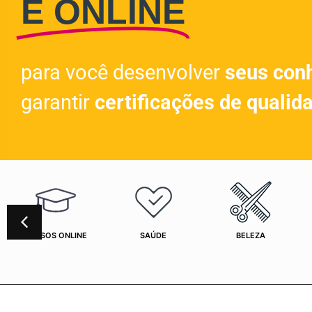
E ONLINE
para você desenvolver
seus con
garantir
certificações de qualid
CURSOS ONLINE
SAÚDE
BELEZA