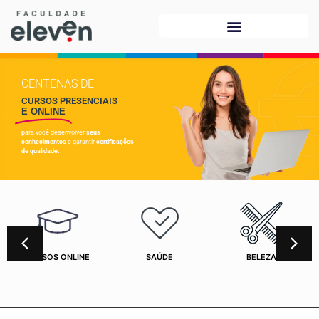
CENTENAS DE
CURSOS PRESENCIAIS
E ONLINE
para você desenvolver
seus
conhecimentos
e garantir
certificações
de qualidade.
CURSOS ONLINE
SAÚDE
BELEZA