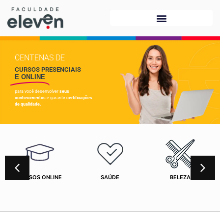
CENTENAS DE
CURSOS PRESENCIAIS
E ONLINE
para você desenvolver
seus
conhecimentos
e garantir
certificações
de qualidade.
CURSOS ONLINE
SAÚDE
BELEZA