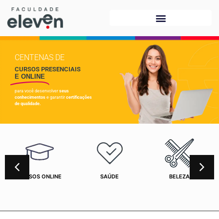
CENTENAS DE
CURSOS PRESENCIAIS
E ONLINE
para você desenvolver
seus
conhecimentos
e garantir
certificações
de qualidade.
CURSOS ONLINE
SAÚDE
BELEZA