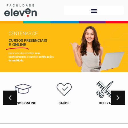
CENTENAS DE
CURSOS PRESENCIAIS
E ONLINE
para você desenvolver
seus
conhecimentos
e garantir
certificações
de qualidade.
CURSOS ONLINE
SAÚDE
BELEZA