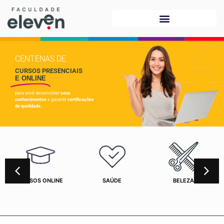
CENTENAS DE
CURSOS PRESENCIAIS
E ONLINE
para você desenvolver
seus
conhecimentos
e garantir
certificações
de qualidade.
CURSOS ONLINE
SAÚDE
BELEZA