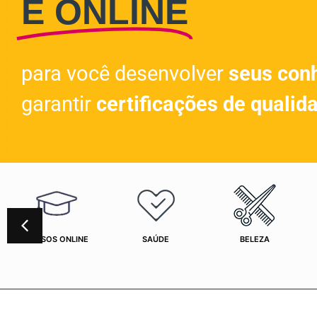
E ONLINE
para você desenvolver
seus con
garantir
certificações de qualid
CURSOS ONLINE
SAÚDE
BELEZA