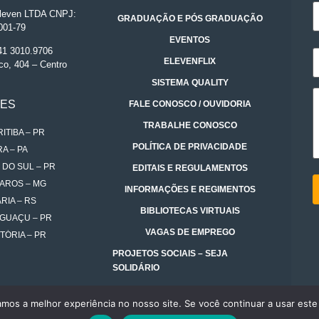
even LTDA CNPJ:
GRADUAÇÃO E PÓS GRADUAÇÃO
001-79
EVENTOS
 41 3010.9706
ELEVENFLIX
co, 404 – Centro
SISTEMA QUALITY
DES
FALE CONOSCO / OUVIDORIA
TRABALHE CONOSCO
ITIBA – PR
POLÍTICA DE PRIVACIDADE
A – PA
 DO SUL – PR
EDITAIS E REGULAMENTOS
AROS – MG
INFORMAÇÕES E REGIMENTOS
RIA – RS
BIBLIOTECAS VIRTUAIS
IGUAÇU – PR
VAGAS DE EMPREGO
TÓRIA – PR
PROJETOS SOCIAIS – SEJA
SOLIDÁRIO
amos a melhor experiência no nosso site. Se você continuar a usar este