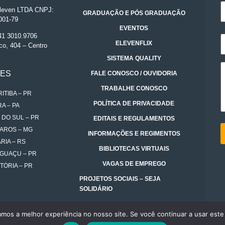
even LTDA CNPJ:
GRADUAÇÃO E PÓS GRADUAÇÃO
001-79
EVENTOS
 41 3010.9706
ELEVENFLIX
co, 404 – Centro
SISTEMA QUALITY
DES
FALE CONOSCO / OUVIDORIA
TRABALHE CONOSCO
ITIBA – PR
POLÍTICA DE PRIVACIDADE
A – PA
 DO SUL – PR
EDITAIS E REGULAMENTOS
AROS – MG
INFORMAÇÕES E REGIMENTOS
RIA – RS
BIBLIOTECAS VIRTUAIS
IGUAÇU – PR
VAGAS DE EMPREGO
TÓRIA – PR
PROJETOS SOCIAIS – SEJA
SOLIDÁRIO
amos a melhor experiência no nosso site. Se você continuar a usar este