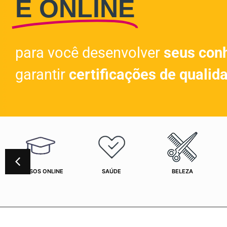
E ONLINE
para você desenvolver
seus con
garantir
certificações de qualid
CURSOS ONLINE
SAÚDE
BELEZA