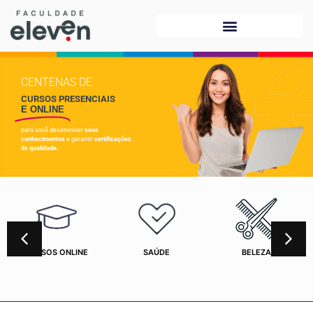
CENTENAS DE
CURSOS PRESENCIAIS
E ONLINE
para você desenvolver
seus
conhecimentos
e garantir
certificações
de qualidade.
CURSOS ONLINE
SAÚDE
BELEZA