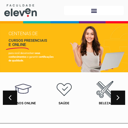
CENTENAS DE
CURSOS PRESENCIAIS
E ONLINE
para você desenvolver
seus
conhecimentos
e garantir
certificações
de qualidade.
CURSOS ONLINE
SAÚDE
BELEZA