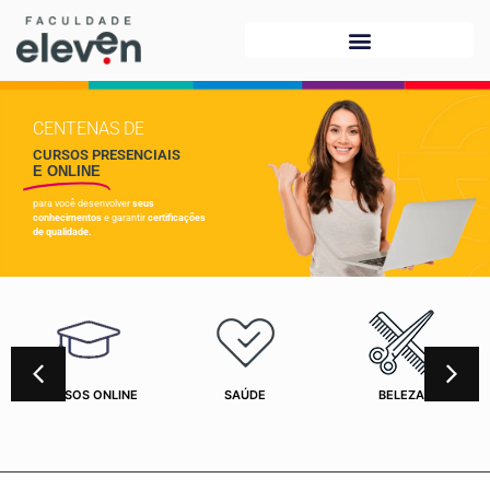
CENTENAS DE
CURSOS PRESENCIAIS
E ONLINE
para você desenvolver
seus
conhecimentos
e garantir
certificações
de qualidade.
CURSOS ONLINE
SAÚDE
BELEZA