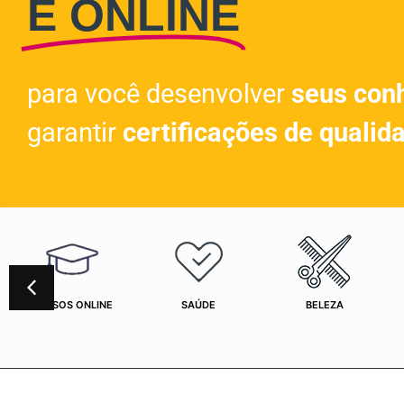
E ONLINE
para você desenvolver
seus con
garantir
certificações de qualid
CURSOS ONLINE
SAÚDE
BELEZA