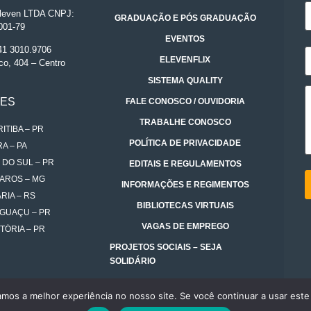
even LTDA CNPJ:
GRADUAÇÃO E PÓS GRADUAÇÃO
001-79
EVENTOS
 41 3010.9706
ELEVENFLIX
co, 404 – Centro
SISTEMA QUALITY
DES
FALE CONOSCO / OUVIDORIA
TRABALHE CONOSCO
ITIBA – PR
POLÍTICA DE PRIVACIDADE
A – PA
 DO SUL – PR
EDITAIS E REGULAMENTOS
AROS – MG
INFORMAÇÕES E REGIMENTOS
RIA – RS
BIBLIOTECAS VIRTUAIS
IGUAÇU – PR
VAGAS DE EMPREGO
TÓRIA – PR
PROJETOS SOCIAIS – SEJA
SOLIDÁRIO
amos a melhor experiência no nosso site. Se você continuar a usar este