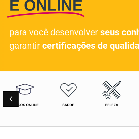
E ONLINE
para você desenvolver
seus con
garantir
certificações de qualid
CURSOS ONLINE
SAÚDE
BELEZA