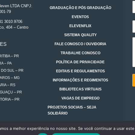
even LTDA CNPJ:
GRADUAÇÃO E PÓS GRADUAÇÃO
001-79
EVENTOS
 41 3010.9706
ELEVENFLIX
co, 404 – Centro
SISTEMA QUALITY
DES
FALE CONOSCO / OUVIDORIA
TRABALHE CONOSCO
ITIBA – PR
POLÍTICA DE PRIVACIDADE
A – PA
 DO SUL – PR
EDITAIS E REGULAMENTOS
AROS – MG
INFORMAÇÕES E REGIMENTOS
RIA – RS
BIBLIOTECAS VIRTUAIS
IGUAÇU – PR
VAGAS DE EMPREGO
TÓRIA – PR
PROJETOS SOCIAIS – SEJA
SOLIDÁRIO
amos a melhor experiência no nosso site. Se você continuar a usar este