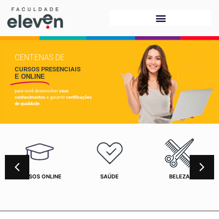
CENTENAS DE
CURSOS PRESENCIAIS
E ONLINE
para você desenvolver
seus
conhecimentos
e garantir
certificações
de qualidade.
CURSOS ONLINE
SAÚDE
BELEZA