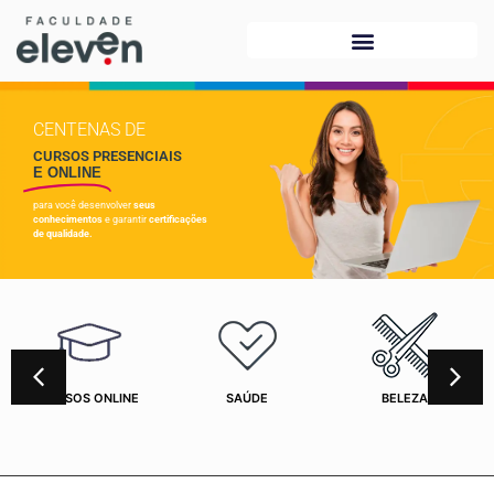
CENTENAS DE
CURSOS PRESENCIAIS
E ONLINE
para você desenvolver
seus
conhecimentos
e garantir
certificações
de qualidade.
CURSOS ONLINE
SAÚDE
BELEZA