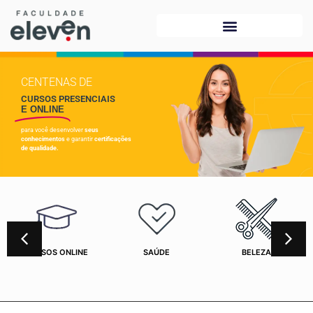
CENTENAS DE
CURSOS PRESENCIAIS
E ONLINE
para você desenvolver
seus
conhecimentos
e garantir
certificações
de qualidade.
CURSOS ONLINE
SAÚDE
BELEZA