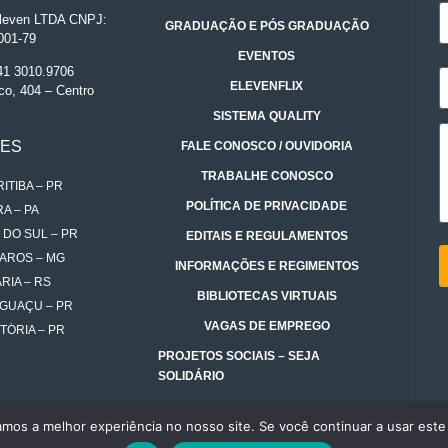
even LTDA CNPJ:
GRADUAÇÃO E PÓS GRADUAÇÃO
001-79
EVENTOS
 41 3010.9706
ELEVENFLIX
co, 404 – Centro
SISTEMA QUALITY
DES
FALE CONOSCO / OUVIDORIA
TRABALHE CONOSCO
ITIBA – PR
POLÍTICA DE PRIVACIDADE
A – PA
 DO SUL – PR
EDITAIS E REGULAMENTOS
AROS – MG
INFORMAÇÕES E REGIMENTOS
RIA – RS
BIBLIOTECAS VIRTUAIS
IGUAÇU – PR
VAGAS DE EMPREGO
TÓRIA – PR
PROJETOS SOCIAIS – SEJA
SOLIDÁRIO
amos a melhor experiência no nosso site. Se você continuar a usar este