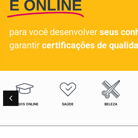
E ONLINE
para você desenvolver
seus con
garantir
certificações de qualid
CURSOS ONLINE
SAÚDE
BELEZA