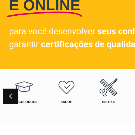
E ONLINE
para você desenvolver
seus con
garantir
certificações de qualid
CURSOS ONLINE
SAÚDE
BELEZA