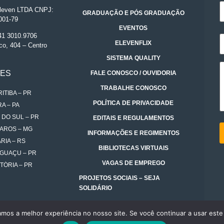
even LTDA CNPJ:
GRADUAÇÃO E PÓS GRADUAÇÃO
001-79
EVENTOS
 41 3010.9706
ELEVENFLIX
co, 404 – Centro
SISTEMA QUALITY
DES
FALE CONOSCO / OUVIDORIA
TRABALHE CONOSCO
ITIBA – PR
POLÍTICA DE PRIVACIDADE
A – PA
 DO SUL – PR
EDITAIS E REGULAMENTOS
AROS – MG
INFORMAÇÕES E REGIMENTOS
RIA – RS
BIBLIOTECAS VIRTUAIS
IGUAÇU – PR
VAGAS DE EMPREGO
TÓRIA – PR
PROJETOS SOCIAIS – SEJA
SOLIDÁRIO
amos a melhor experiência no nosso site. Se você continuar a usar este