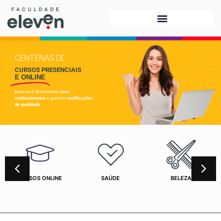
CENTENAS DE
CURSOS PRESENCIAIS
E ONLINE
para você desenvolver
seus
conhecimentos
e garantir
certificações
de qualidade.
CURSOS ONLINE
SAÚDE
BELEZA