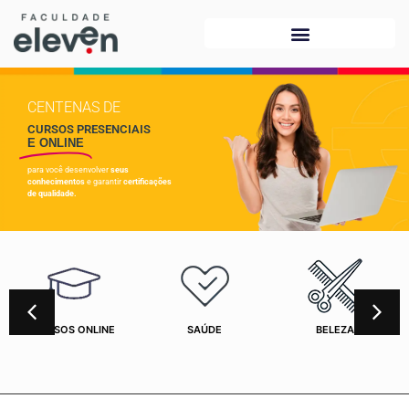
CENTENAS DE
CURSOS PRESENCIAIS
E ONLINE
para você desenvolver
seus
conhecimentos
e garantir
certificações
de qualidade.
CURSOS ONLINE
SAÚDE
BELEZA