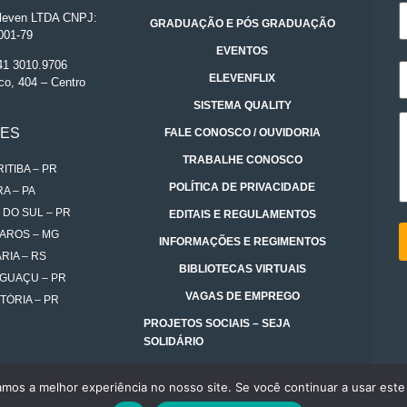
even LTDA CNPJ:
GRADUAÇÃO E PÓS GRADUAÇÃO
001-79
EVENTOS
 41 3010.9706
ELEVENFLIX
co, 404 – Centro
SISTEMA QUALITY
DES
FALE CONOSCO / OUVIDORIA
TRABALHE CONOSCO
ITIBA – PR
POLÍTICA DE PRIVACIDADE
A – PA
 DO SUL – PR
EDITAIS E REGULAMENTOS
AROS – MG
INFORMAÇÕES E REGIMENTOS
RIA – RS
BIBLIOTECAS VIRTUAIS
IGUAÇU – PR
VAGAS DE EMPREGO
TÓRIA – PR
PROJETOS SOCIAIS – SEJA
SOLIDÁRIO
amos a melhor experiência no nosso site. Se você continuar a usar este