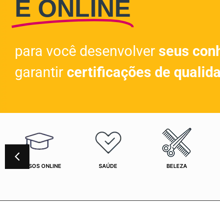
E ONLINE
para você desenvolver
seus con
garantir
certificações de qualid
CURSOS ONLINE
SAÚDE
BELEZA