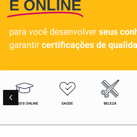
E ONLINE
para você desenvolver
seus con
garantir
certificações de qualid
CURSOS ONLINE
SAÚDE
BELEZA