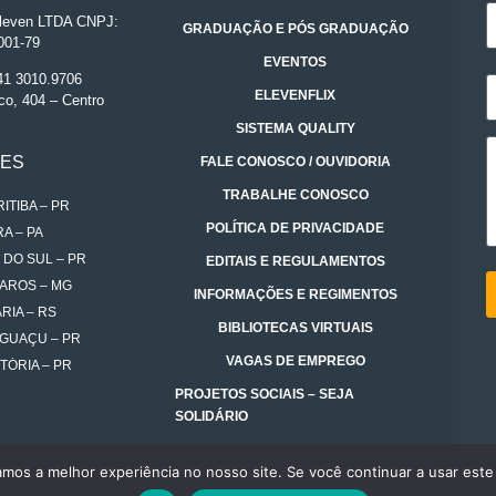
even LTDA CNPJ:
GRADUAÇÃO E PÓS GRADUAÇÃO
001-79
EVENTOS
 41 3010.9706
ELEVENFLIX
co, 404 – Centro
SISTEMA QUALITY
DES
FALE CONOSCO / OUVIDORIA
TRABALHE CONOSCO
ITIBA – PR
POLÍTICA DE PRIVACIDADE
A – PA
 DO SUL – PR
EDITAIS E REGULAMENTOS
AROS – MG
INFORMAÇÕES E REGIMENTOS
RIA – RS
BIBLIOTECAS VIRTUAIS
IGUAÇU – PR
VAGAS DE EMPREGO
TÓRIA – PR
PROJETOS SOCIAIS – SEJA
SOLIDÁRIO
amos a melhor experiência no nosso site. Se você continuar a usar este