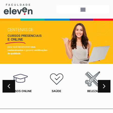
CENTENAS DE
CURSOS PRESENCIAIS
E ONLINE
para você desenvolver
seus
conhecimentos
e garantir
certificações
de qualidade.
CURSOS ONLINE
SAÚDE
BELEZA