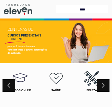
CENTENAS DE
CURSOS PRESENCIAIS
E ONLINE
para você desenvolver
seus
conhecimentos
e garantir
certificações
de qualidade.
CURSOS ONLINE
SAÚDE
BELEZA