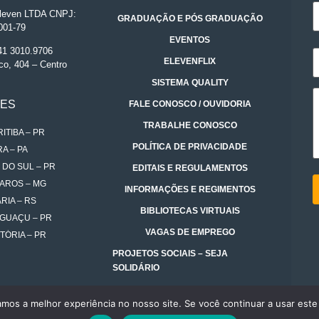
even LTDA CNPJ:
GRADUAÇÃO E PÓS GRADUAÇÃO
001-79
EVENTOS
 41 3010.9706
ELEVENFLIX
co, 404 – Centro
SISTEMA QUALITY
DES
FALE CONOSCO / OUVIDORIA
TRABALHE CONOSCO
ITIBA – PR
POLÍTICA DE PRIVACIDADE
A – PA
 DO SUL – PR
EDITAIS E REGULAMENTOS
AROS – MG
INFORMAÇÕES E REGIMENTOS
RIA – RS
BIBLIOTECAS VIRTUAIS
IGUAÇU – PR
VAGAS DE EMPREGO
TÓRIA – PR
PROJETOS SOCIAIS – SEJA
SOLIDÁRIO
amos a melhor experiência no nosso site. Se você continuar a usar este