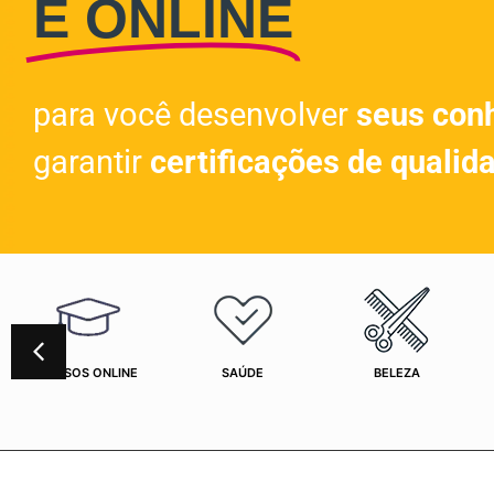
E ONLINE
para você desenvolver
seus con
garantir
certificações de qualid
CURSOS ONLINE
SAÚDE
BELEZA