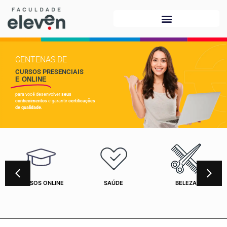
CENTENAS DE
CURSOS PRESENCIAIS
E ONLINE
para você desenvolver
seus
conhecimentos
e garantir
certificações
de qualidade.
CURSOS ONLINE
SAÚDE
BELEZA