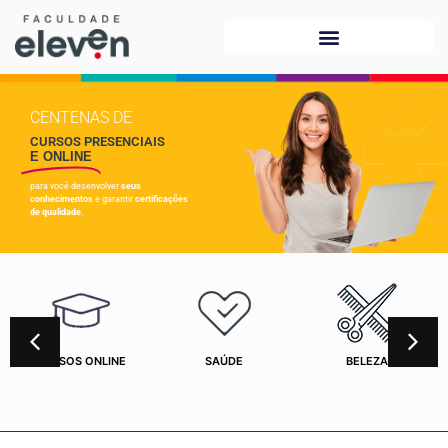
CENTENAS DE
CURSOS PRESENCIAIS
E ONLINE
para você desenvolver
seus
conhecimentos
e garantir
certificações
de qualidade.
CURSOS ONLINE
SAÚDE
BELEZA