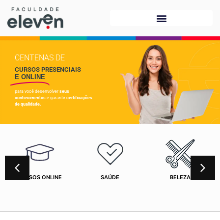
CENTENAS DE
CURSOS PRESENCIAIS
E ONLINE
para você desenvolver
seus
conhecimentos
e garantir
certificações
de qualidade.
CURSOS ONLINE
SAÚDE
BELEZA