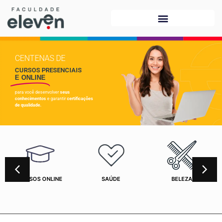
CENTENAS DE
CURSOS PRESENCIAIS
E ONLINE
para você desenvolver
seus
conhecimentos
e garantir
certificações
de qualidade.
CURSOS ONLINE
SAÚDE
BELEZA