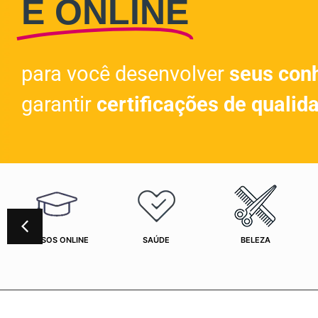
E ONLINE
para você desenvolver
seus con
garantir
certificações de qualid
CURSOS ONLINE
SAÚDE
BELEZA