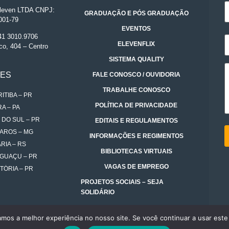
even LTDA CNPJ:
GRADUAÇÃO E PÓS GRADUAÇÃO
001-79
EVENTOS
 41 3010.9706
ELEVENFLIX
co, 404 – Centro
SISTEMA QUALITY
DES
FALE CONOSCO / OUVIDORIA
TRABALHE CONOSCO
ITIBA – PR
POLÍTICA DE PRIVACIDADE
A – PA
 DO SUL – PR
EDITAIS E REGULAMENTOS
AROS – MG
INFORMAÇÕES E REGIMENTOS
RIA – RS
BIBLIOTECAS VIRTUAIS
IGUAÇU – PR
VAGAS DE EMPREGO
TÓRIA – PR
PROJETOS SOCIAIS – SEJA
SOLIDÁRIO
amos a melhor experiência no nosso site. Se você continuar a usar este