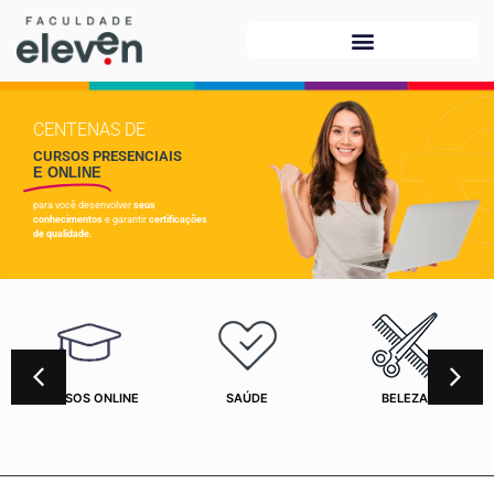
CENTENAS DE
CURSOS PRESENCIAIS
E ONLINE
para você desenvolver
seus
conhecimentos
e garantir
certificações
de qualidade.
CURSOS ONLINE
SAÚDE
BELEZA