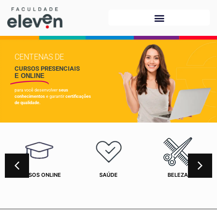
CENTENAS DE
CURSOS PRESENCIAIS
E ONLINE
para você desenvolver
seus
conhecimentos
e garantir
certificações
de qualidade.
CURSOS ONLINE
SAÚDE
BELEZA