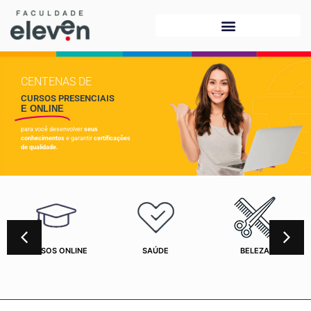
CENTENAS DE
CURSOS PRESENCIAIS
E ONLINE
para você desenvolver
seus
conhecimentos
e garantir
certificações
de qualidade.
CURSOS ONLINE
SAÚDE
BELEZA