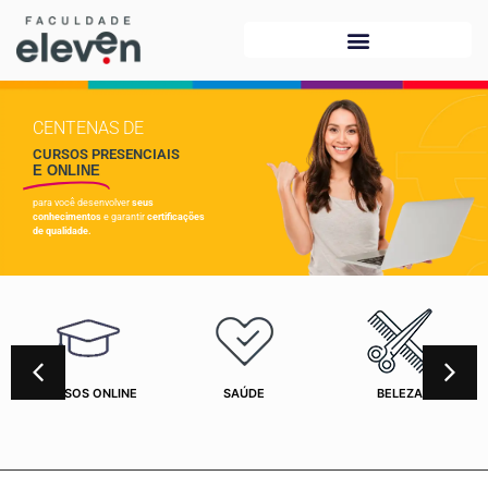
CENTENAS DE
CURSOS PRESENCIAIS
E ONLINE
para você desenvolver
seus
conhecimentos
e garantir
certificações
de qualidade.
CURSOS ONLINE
SAÚDE
BELEZA