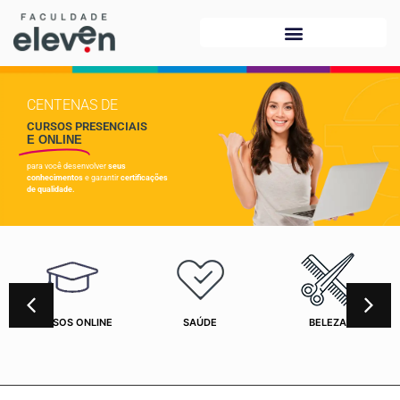
CENTENAS DE
CURSOS PRESENCIAIS
E ONLINE
para você desenvolver
seus
conhecimentos
e garantir
certificações
de qualidade.
CURSOS ONLINE
SAÚDE
BELEZA